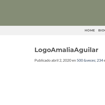
Saltar
al
contenido
HOME
BIO
LogoAmaliaAguilar
Publicado
abril 2, 2020
en
500 &veces; 234