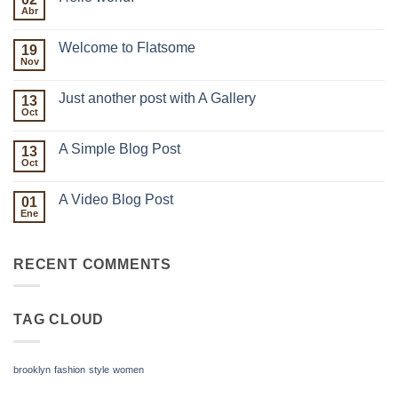
Abr
No
hay
comentarios
Welcome to Flatsome
19
en
Hello
Nov
No
world!
hay
comentarios
Just another post with A Gallery
13
en
Welcome
Oct
No
to
hay
Flatsome
comentarios
A Simple Blog Post
13
en
Just
Oct
No
another
hay
post
comentarios
with
A Video Blog Post
01
en
A
A
Ene
No
Gallery
Simple
hay
Blog
comentarios
Post
en
RECENT COMMENTS
A
Video
Blog
Post
TAG CLOUD
brooklyn
fashion
style
women