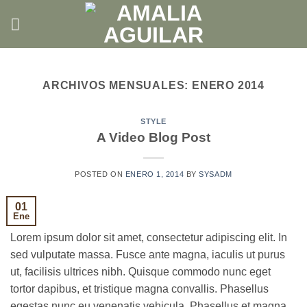
Saltar
al
contenido
ARCHIVOS MENSUALES:
ENERO 2014
STYLE
A Video Blog Post
POSTED ON
ENERO 1, 2014
BY
SYSADM
01
Ene
Lorem ipsum dolor sit amet, consectetur adipiscing elit. In
sed vulputate massa. Fusce ante magna, iaculis ut purus
ut, facilisis ultrices nibh. Quisque commodo nunc eget
tortor dapibus, et tristique magna convallis. Phasellus
egestas nunc eu venenatis vehicula. Phasellus et magna