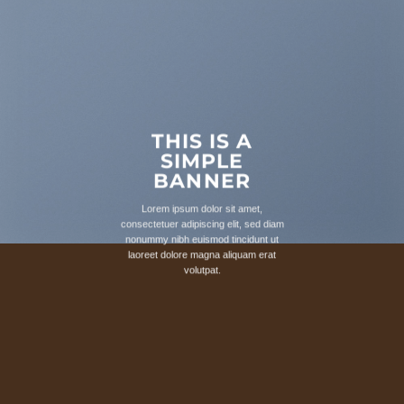
THIS IS A
SIMPLE
BANNER
Lorem ipsum dolor sit amet,
consectetuer adipiscing elit, sed diam
nonummy nibh euismod tincidunt ut
laoreet dolore magna aliquam erat
volutpat.