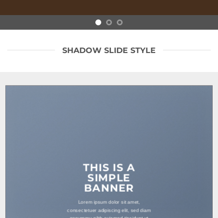
SHADOW SLIDE STYLE
THIS IS A
SIMPLE
BANNER
Lorem ipsum dolor sit amet,
consectetuer adipiscing elit, sed diam
nonummy nibh euismod tincidunt ut