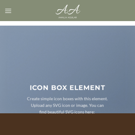
Saltar
al
contenido
ICON BOX ELEMENT
Create simple icon boxes with this element.
Upload any SVG icon or image. You can
find beautiful SVG icons here: